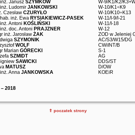
 inż. Janusz
SZYMKÓW
W-9/K1/K2/K3+W
 inż. Ludomir
JANKOWSKI
W-10/K1÷K9
ż. Czesław
CZURYŁO
W-10/K10÷K13
 hab. inż. Ewa
RYSIAKIEWICZ-PASEK
W-11/I-9/I-21
 inż. Antoni
KOŚLIŃSKI
W-11/I-18
 inż. doc. Antoni
PRAJZNER
W-12
r inż. Jarosław
ŻAK
ZOD w Jeleniej 
adwiga
SZYMONIK
AC/S3/W15/DG
zysztof
WOLF
CWiINT/B
r Marian
GÓRECKI
S-1
zefa
SZMIDT
AG
igniew
SAWICKI
DDS/ST
wa
MATUSZ
D/OW
 inż. Anna
JANKOWSKA
KOEiR
 – 2018
⇑ poczatek strony