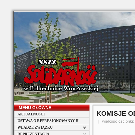
MENU GŁÓWNE
KOMISJE O
AKTUALNOŚCI
USTAWA O REPRESJONOWANYCH
wielkość czcionki:
WŁADZE ZWIĄZKU
REPREZENTACJA