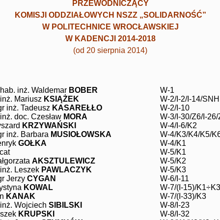
PRZEWODNICZĄCY
KOMISJI ODDZIAŁOWYCH NSZZ „SOLIDARNOŚĆ”
W POLITECHNICE WROCŁAWSKIEJ
W KADENCJI 2014-2018
(od 20 sierpnia 2014)
 hab. inż. Waldemar
BOBER
W-1
 inż. Mariusz
KSIĄŻEK
W-2/I-2/I-14/SNH
r inż. Tadeusz
KASAREŁŁO
W-2/I-10
 inż. doc. Czesław
MORA
W-3/I-30/Z6/I-26
szard
KRZYWAŃSKI
W-4/I-6/K2
r inż. Barbara
MUSIOŁOWSKA
W-4/K3/K4/K5/K
enryk
GOŁKA
W-4/K1
cat
W-5/K1
łgorzata
AKSZTULEWICZ
W-5/K2
 inż. Leszek
PAWLACZYK
W-5/K3
r Jerzy
CYGAN
W-6/I-11
ystyna
KOWAL
W-7/(I-15)/K1÷K
an
KANAK
W-7/(I-33)/K3
 inż. Wojciech
SIBILSKI
W-8/I-23
eszek
KRUPSKI
W-8/I-32