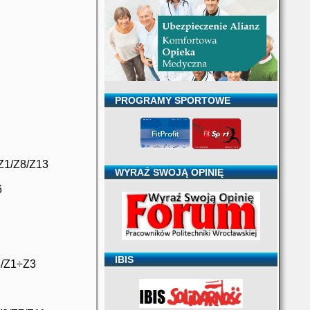
PROGRAMY SPORTOWE
/Z1/Z8/Z13
WYRAŹ SWOJĄ OPINIĘ
6
IBIS
3/Z1÷Z3