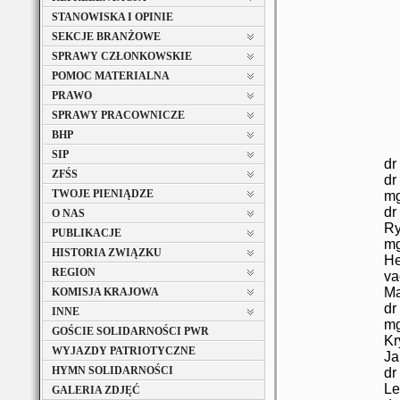
STANOWISKA I OPINIE
SEKCJE BRANŻOWE
SPRAWY CZŁONKOWSKIE
POMOC MATERIALNA
PRAWO
SPRAWY PRACOWNICZE
BHP
SIP
dr
ZFŚS
dr
TWOJE PIENIĄDZE
mg
dr
O NAS
Ry
PUBLIKACJE
mg
HISTORIA ZWIĄZKU
H
REGION
va
Ma
KOMISJA KRAJOWA
dr
INNE
mg
GOŚCIE SOLIDARNOŚCI PWR
Kr
WYJAZDY PATRIOTYCZNE
J
HYMN SOLIDARNOŚCI
dr
L
GALERIA ZDJĘĆ