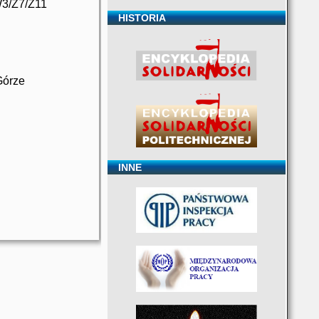
3/Z7/Z11
HISTORIA
Górze
INNE