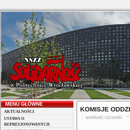
MENU GŁÓWNE
KOMISJE ODDZ
AKTUALNOŚCI
wielkość czcionki:
USTAWA O
REPRESJONOWANYCH