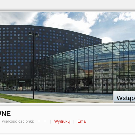
Wstąp
WNE
wielkość czcionki:
Wydrukuj
Email