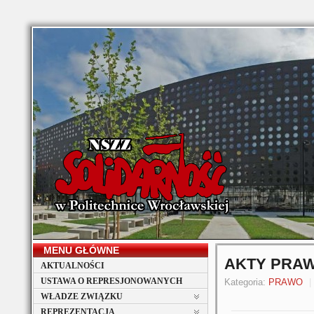
MENU GŁÓWNE
AKTY PRA
AKTUALNOŚCI
USTAWA O REPRESJONOWANYCH
Kategoria:
PRAWO
WŁADZE ZWIĄZKU
REPREZENTACJA