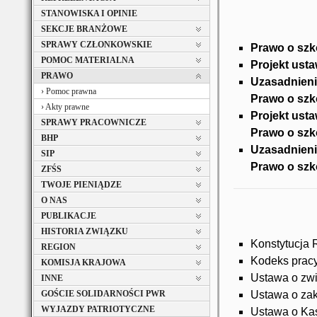
STANOWISKA I OPINIE
SEKCJE BRANŻOWE
SPRAWY CZŁONKOWSKIE
Prawo o szko
POMOC MATERIALNA
Projekt usta
PRAWO
Uzasadnieni
Pomoc prawna
Prawo o szko
Akty prawne
Projekt ust
SPRAWY PRACOWNICZE
Prawo o szko
BHP
Uzasadnieni
SIP
Prawo o szko
ZFŚS
TWOJE PIENIĄDZE
O NAS
PUBLIKACJE
HISTORIA ZWIĄZKU
Konstytucja
REGION
Kodeks prac
KOMISJA KRAJOWA
Ustawa o zw
INNE
GOŚCIE SOLIDARNOŚCI PWR
Ustawa o za
WYJAZDY PATRIOTYCZNE
Ustawa o K