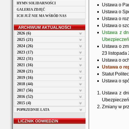
HYMN SOLIDARNOŚCI
Ustawa o Pań
GALERIA ZDJĘĆ
Ustawa o Spo
ICH JUŻ NIE MA WŚRÓD NAS
Ustawa o ro
Ustawa o szc
ARCHIWUM AKTUALNOŚCI
Ustawa z dn
2026 (6)
Ubezpieczeń 
2025 (21)
2024 (26)
Ustawa o zmi
2023 (17)
23 listopada
2022 (31)
Ustawa o oc
2021 (16)
Ustawa o r
2020 (21)
Statut Polite
2019 (16)
Ustawa o spó
2018 (44)
2017 (56)
Ustawa z dni
2016 (52)
Ubezpieczeń 
2015 (4)
Zmiany w prz
POPRZEDNIE LATA
LICZNIK ODWIEDZIN