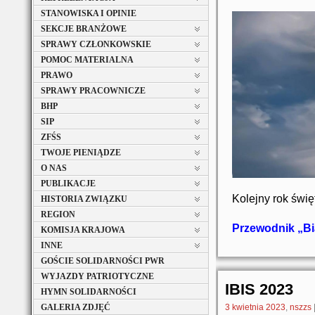
STANOWISKA I OPINIE
SEKCJE BRANŻOWE
SPRAWY CZŁONKOWSKIE
POMOC MATERIALNA
PRAWO
SPRAWY PRACOWNICZE
BHP
SIP
ZFŚS
TWOJE PIENIĄDZE
O NAS
PUBLIKACJE
Kolejny rok świę
HISTORIA ZWIĄZKU
REGION
Przewodnik „B
KOMISJA KRAJOWA
INNE
GOŚCIE SOLIDARNOŚCI PWR
WYJAZDY PATRIOTYCZNE
IBIS 2023
HYMN SOLIDARNOŚCI
GALERIA ZDJĘĆ
3 kwietnia 2023
,
nszzs