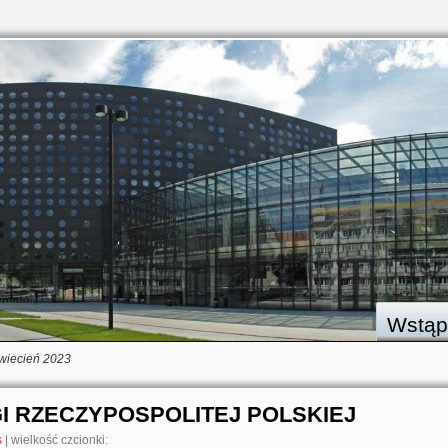
Wstąp
wiecień 2023
GI RZECZYPOSPOLITEJ POLSKIEJ
s
|
wielkość czcionki: