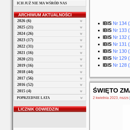
ICH JUŻ NIE MA WŚRÓD NAS
ARCHIWUM AKTUALNOŚCI
2026 (6)
I
BIS
Nr 134 (
2025 (21)
I
BIS
Nr 133 (
2024 (26)
I
BIS
Nr 132 (
2023 (17)
I
BIS
Nr 131 (
2022 (31)
I
BIS
Nr 130 (
2021 (16)
I
BIS
Nr 129 (
2020 (21)
I
BIS
Nr 128 (
2019 (16)
2018 (44)
2017 (56)
2016 (52)
ŚWIĘTO ZM
2015 (4)
POPRZEDNIE LATA
2 kwietnia 2023
,
nszzs
LICZNIK ODWIEDZIN