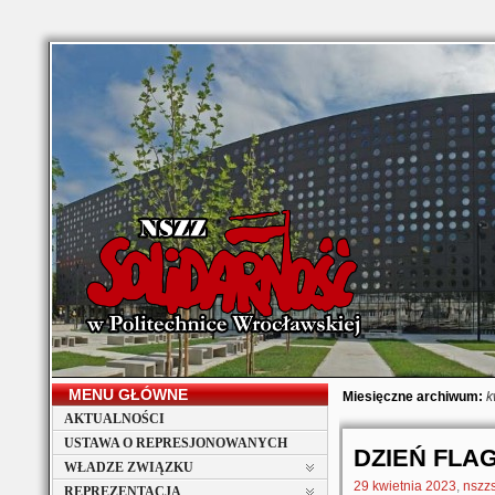
MENU GŁÓWNE
Miesięczne archiwum:
k
AKTUALNOŚCI
USTAWA O REPRESJONOWANYCH
DZIEŃ FLA
WŁADZE ZWIĄZKU
29 kwietnia 2023
,
nszz
REPREZENTACJA