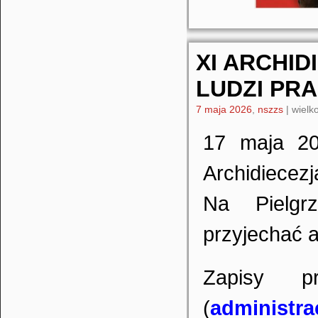
XI ARCHI
LUDZI PR
7 maja 2026
,
nszzs
|
wielko
17 maja 20
Archidiecezj
Na Pielgr
przyjechać 
Zapisy p
(
administra