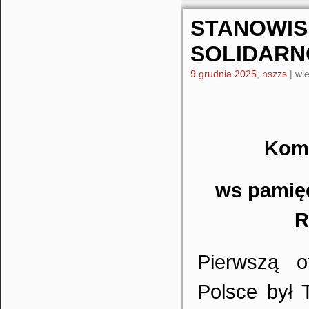
STANOWIS
SOLIDARN
9 grudnia 2025
,
nszzs
|
wie
Komi
ws pamięc
R
Pierwszą o
Polsce był 