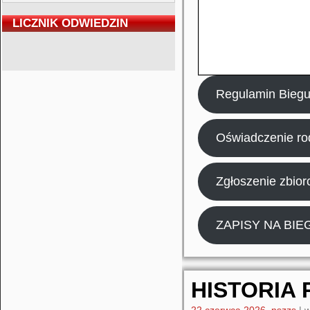
LICZNIK ODWIEDZIN
Regulamin Bieg
Oświadczenie ro
Zgłoszenie zbior
ZAPISY NA BIE
HISTORIA
22 czerwca 2026
,
nszzs
|
w