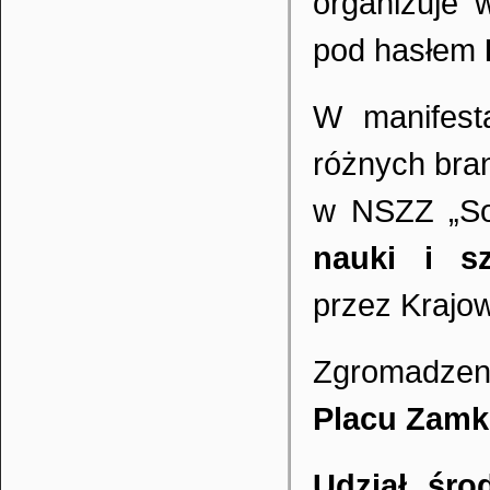
organizuje 
pod hasłem
W manifesta
różnych bra
w NSZZ „So
nauki i s
przez Krajo
Zgromadzen
Placu Zam
Udział śro