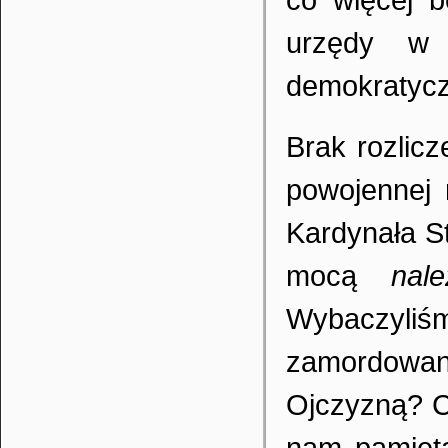
urzędy w 
demokratycz
Brak rozlicz
powojennej 
Kardynała S
mocą
nal
Wybaczyliś
zamordowa
Ojczyzną? C
nam pamięta