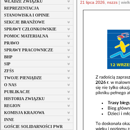
WŁADZE ZWIĄZKU
21 lipca 2026
,
nszzs
|
wielk
REPREZENTACJA
STANOWISKA I OPINIE
SEKCJE BRANŻOWE
SPRAWY CZŁONKOWSKIE
POMOC MATERIALNA
PRAWO
SPRAWY PRACOWNICZE
BHP
SIP
ZFŚS
TWOJE PIENIĄDZE
O NAS
PUBLIKACJE
HISTORIA ZWIĄZKU
REGION
KOMISJA KRAJOWA
INNE
GOŚCIE SOLIDARNOŚCI PWR