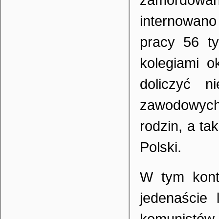
internowan
pracy 56 t
kolegiami o
doliczyć n
zawodowych
rodzin, a ta
Polski.
W tym kont
jedenaście 
komunistów