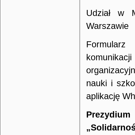
Udział w M
Warszawie
Formularz
komunikac
organizacyj
nauki i szk
aplikację W
Prezydiu
„Solidarno