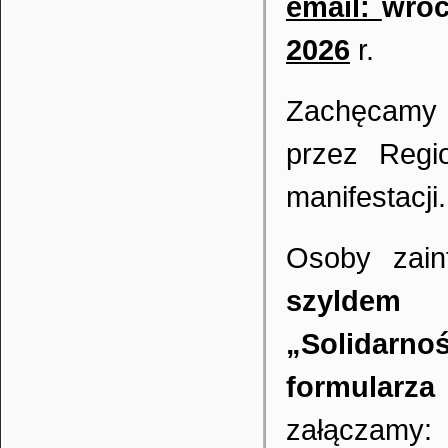
email:
wroc
2026
r.
Zachęcamy 
przez Regi
manifestacji.
Osoby zai
szyldem 
„Solidarno
formularz
załączamy: