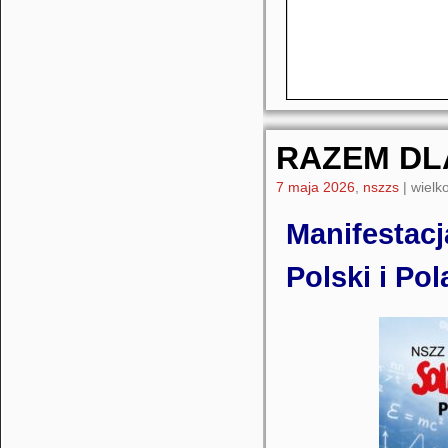
RAZEM DL
7 maja 2026
,
nszzs
|
wielko
Manifesta
Polski i Po