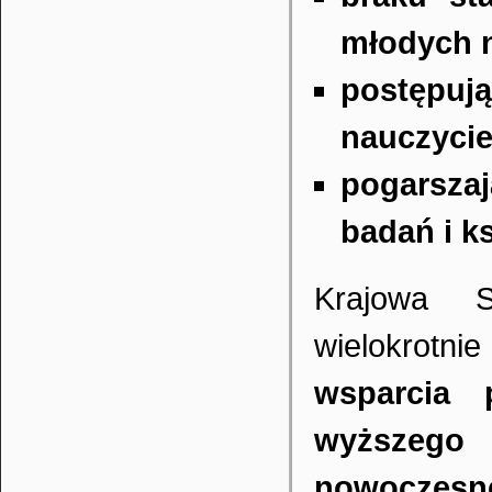
młodych 
postępuj
nauczycie
pogarsza
badań i k
Krajowa S
wielokrotn
wsparcia 
wyższeg
nowoczesne