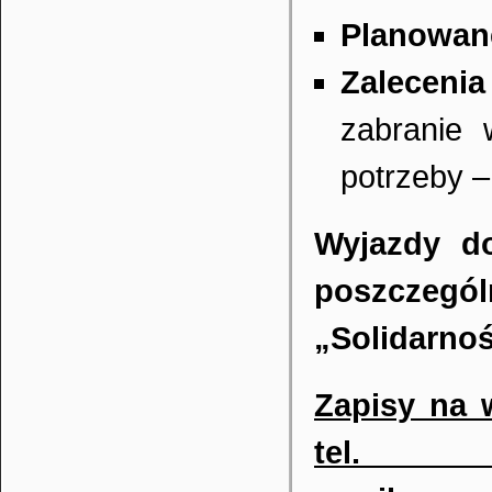
Planowan
Zaleceni
zabranie 
potrzeby –
Wyjazdy d
poszczeg
„Solidarno
Zapisy na 
tel.