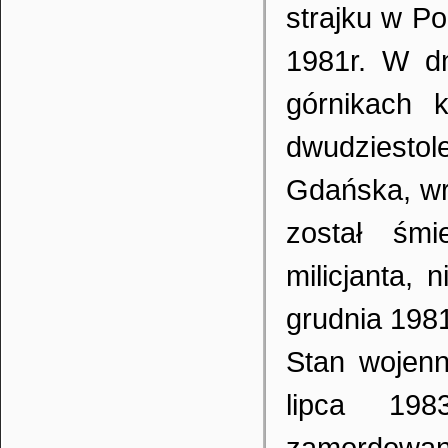
strajku w Po
1981r. W d
górnikach 
dwudziesto
Gdańska, wr
został śmi
milicjanta,
grudnia 1981
Stan wojenn
lipca 19
zamordowa