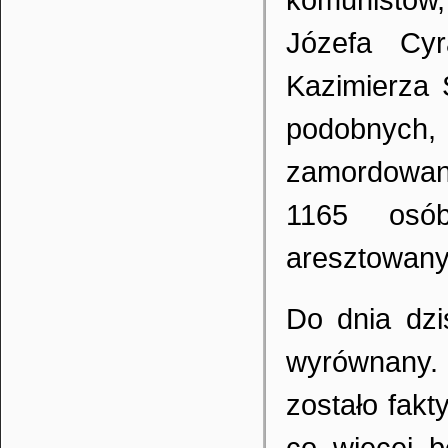
Józefa Cyr
Kazimierza Ś
podobnych,
zamordowan
1165 osó
aresztowanyc
Do dnia dzi
wyrównany.
zostało fakt
co więcej b