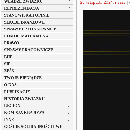
WŁADZE ZWIĄZKU
28 listopada 2024
,
nszzs
|
REPREZENTACJA
STANOWISKA I OPINIE
SEKCJE BRANŻOWE
SPRAWY CZŁONKOWSKIE
POMOC MATERIALNA
PRAWO
SPRAWY PRACOWNICZE
BHP
SIP
ZFŚS
TWOJE PIENIĄDZE
O NAS
PUBLIKACJE
HISTORIA ZWIĄZKU
REGION
KOMISJA KRAJOWA
INNE
GOŚCIE SOLIDARNOŚCI PWR