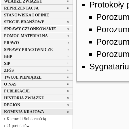
WŁADZE ZWIĄZKU
Protokoły
REPREZENTACJA
Porozumi
STANOWISKA I OPINIE
SEKCJE BRANŻOWE
Porozumi
SPRAWY CZŁONKOWSKIE
POMOC MATERIALNA
Porozumi
PRAWO
SPRAWY PRACOWNICZE
Porozumi
BHP
SIP
Sygnatari
ZFŚS
TWOJE PIENIĄDZE
O NAS
PUBLIKACJE
HISTORIA ZWIĄZKU
REGION
KOMISJA KRAJOWA
Kierowali Solidarnością
21 postulatów