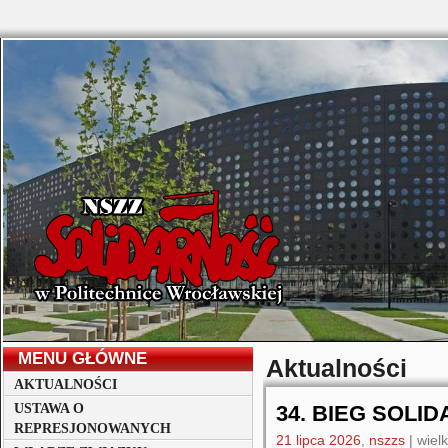
MENU GŁÓWNE
Aktualności
AKTUALNOŚCI
USTAWA O
34. BIEG SOLI
REPRESJONOWANYCH
21 lipca 2026
,
nszzs
|
wielk