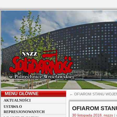
MENU GŁÓWNE
←
OFIAROM STANU WOJEN
AKTUALNOŚCI
USTAWA O
OFIAROM STA
REPRESJONOWANYCH
30 listopada 2018
,
nszzs
|